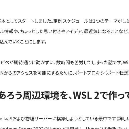
本としてスタートしました。定例スケジュールは1つのテーマがしば
ル情報や、ちょっとした思い付きやアイデア、最近気になることなど
込んでいくことにします。
期待通りに動かずに、数時間も苦労してしまった話です。Windows Sub
ANからのアクセスを可能にするために、ポートプロキシ（ポート転送）
ろう周辺環境を、WSL 2で作っ
e IaaSおよび物理サーバーに構築しようとしている最中です（詳
ows Server 2022のHyper-Vで用意し、Hyper-Vの