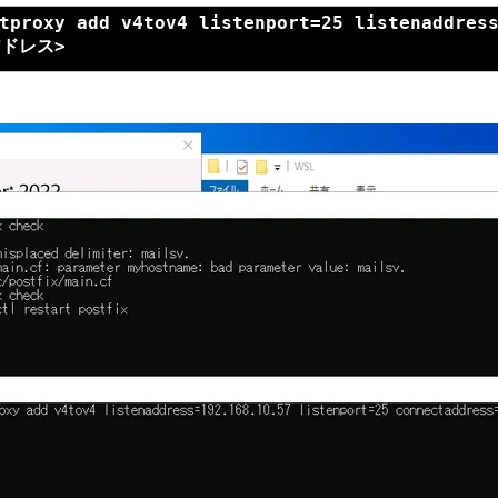
tproxy add v4tov4 listenport=25 listenaddres
Pアドレス>