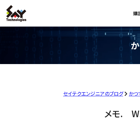
購
か
セイテクエンジニアのブログ
かつ
メモ. 