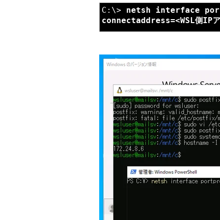
C:\>
netsh interface por
connectaddress=<WSL側I