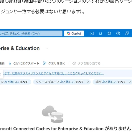
、Korea Central（韓国中部）の3つのリージョンのいずれかの場所
ージョンと一致する必要はないと思います）。