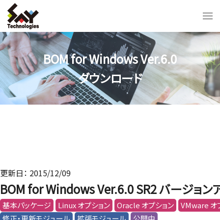
BOM for Windows Ver.6.0
ダウンロード
更新日： 2015/12/09
BOM for Windows Ver.6.0 SR2 バー
基本パッケージ
Linux オプション
Oracle オプション
VMware 
修正・更新モジュール
拡張モジュール
公開中