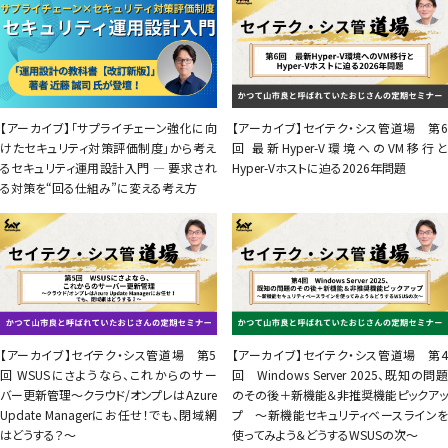
【アーカイブ】「サプライチェーン強化に向
【アーカイブ】セイテク・シス管道場 第6
けたセキュリティ対策評価制度」から考え
回 最新Hyper-V環境へのVM移行と
るセキュリティ運用設計入門 ― 要求され
Hyper-Vホストに迫る2026年問題
る対策を“回る仕組み”に変える考え方
【アーカイブ】セイテク・シス管道場 第5
【アーカイブ】セイテク・シス管道場 第4
回 WSUSにさようなら、これからのサー
回 Windows Server 2025、既知の問題
バー更新管理～クラウド/オンプレはAzure
のその後＋新機能＆非推奨機能ピックアッ
Update Managerにお任せ！でも、閉域網
プ ～新機能セキュリティベースラインを
はどうする？～
使ってみよう＆どうするWSUSの次～