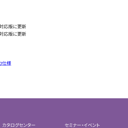
SR1 対応版に更新
SR2 対応版に更新
出力仕様
カタログセンター
セミナー・イベント