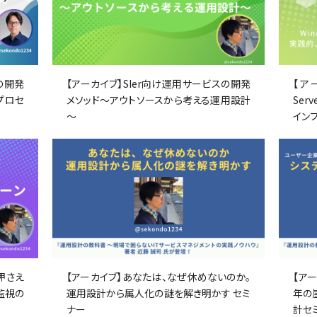
の開発
【アーカイブ】SIer向け運用サービスの開発
【アー
プロセ
メソッド～アウトソースから考える運用設計
Serv
～
イン
押さえ
【アーカイブ】あなたは、なぜ休めないのか。
【ア
監視の
運用設計から属人化の謎を解き明かす セミ
年の
ナー
計セ