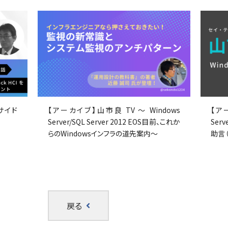
サイド
【アーカイブ】山市良 TV ～ Windows
【アー
Server/SQL Server 2012 EOS目前、これか
Ser
らのWindowsインフラの道先案内～
助言
戻る