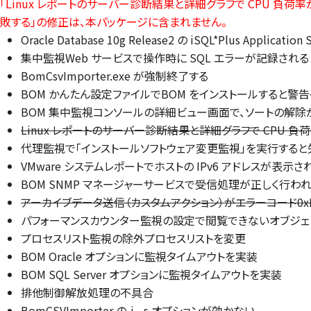
「Linux レポートのサーバー診断結果と詳細グラフで CPU 負荷率
敗する」の修正は、本パッケージに含まれません。
Oracle Database 10g Release2 の iSQL*Plus A
集中監視Web サービスで操作時に SQL エラーが記録される
BomCsvImporter.exe が強制終了する
BOM かんたん設定ファイルでBOM をインストールすると警
BOM 集中監視コンソールの詳細ビュー画面で、ソートの解
Linux レポートのサーバー診断結果と詳細グラフで CPU 負
代理監視で「インストールソフトウェア変更監視」を実行する
VMware システムレポートでホストの IPv6 アドレスが表示さ
BOM SNMP マネージャーサービスで受信処理が正しく行わ
アーカイブデータ送信（カスタムアクション）がエラーコード0xFF
パフォーマンスカウンター監視の設定で閲覧できないオブジェ
プロセスリスト監視の除外プロセスリストを変更
BOM Oracle オプションに監視タイムアウトを実装
BOM SQL Server オプションに監視タイムアウトを実装
排他制御解放処理の不具合
BomCSVImporter の-i、-s オプションが効かない