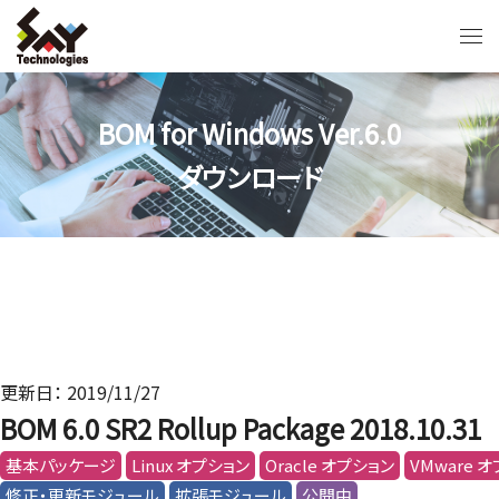
BOM for Windows Ver.6.0
ダウンロード
更新日： 2019/11/27
BOM 6.0 SR2 Rollup Package 2018.10.31
基本パッケージ
Linux オプション
Oracle オプション
VMware 
修正・更新モジュール
拡張モジュール
公開中