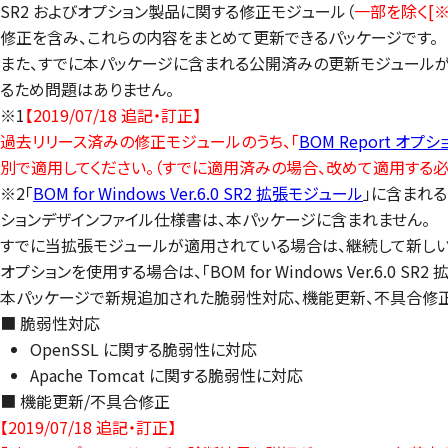
SR2 およびオプション製品に関する修正モジュール（
一部を除く[※
修正を含み、これらの内容をまとめて更新できるパッケージです。
また、すでに本パッケージに含まれる公開済みの更新モジュール
るため問題はありません。
※1
【2019/07/18 追記・訂正】
過去リリース済みの修正モジュールのうち、「
BOM Report オプシ
別で適用してください。（すでに適用済みの場合、改めて適用する必
※2「
BOM for Windows Ver.6.0 SR2 拡張モジュール
」に含まれる
ションデザインファイル仕様書は、本パッケージに含まれません。
すでに当拡張モジュールが適用されている場合は、継続して新しい BOM
オプションを使用する場合は、「BOM for Windows Ver.6
本パッケージで新規追加された脆弱性対応、機能更新、不具合修正
■ 脆弱性対応
OpenSSL に関する脆弱性に対応
Apache Tomcat に関する脆弱性に対応
■ 機能更新/不具合修正
【2019/07/18 追記・訂正】