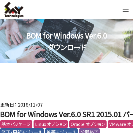
BOM for Windows Ver.6.0
ダウンロード
更新日： 2018/11/07
BOM for Windows Ver.6.0 SR1 201
基本パッケージ
Linux オプション
Oracle オプション
VMware 
修正・更新モジュール
拡張モジュール
公開終了