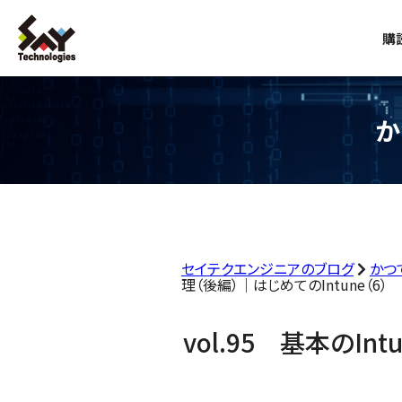
購
か
セイテクエンジニアのブログ
かつ
理（後編）｜はじめてのIntune（6）
vol.95 基本のI