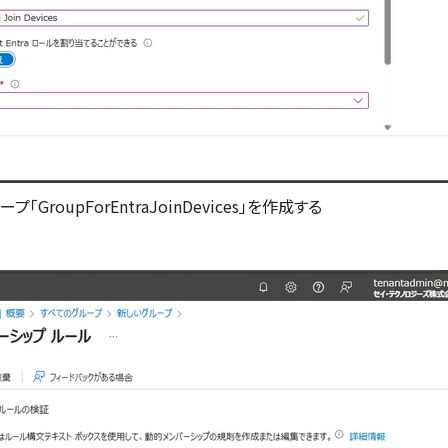
GroupForEntraJoinDevices」を作成する