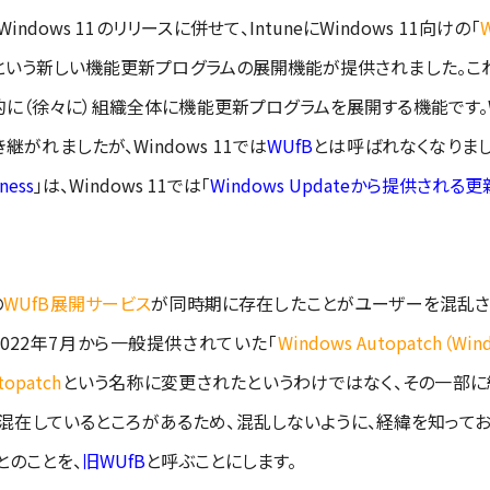
ows 11のリリースに併せて、IntuneにWindows 11向けの「
W
という新しい機能更新プログラムの展開機能が提供されました。こ
に（徐々に）組織全体に機能更新プログラムを展開する機能です。Win
き継がれましたが、Windows 11では
WUfB
とは呼ばれなくなりました
ness
」は、Windows 11では「
Windows Updateから提供され
の
WUfB展開サービス
が同時期に存在したことがユーザーを混乱させたの
022年7月から一般提供されていた「
Windows Autopatch（W
topatch
という名称に変更されたというわけではなく、その一部に
混在しているところがあるため、混乱しないように、経緯を知って
とのことを、
旧WUfB
と呼ぶことにします。