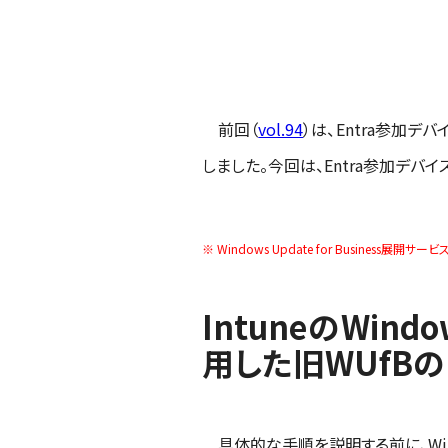
前回（
vol.94
）は、Entra参加
しました。今回は、Entra参加デバ
※ Windows Update for Busines
IntuneのWi
用した旧WUfBの
具体的な手順を説明する前に、Windo