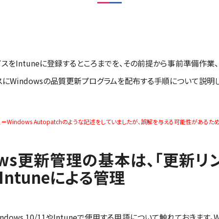
デバイスをIntuneに登録するところまでを、その前提から事前準備
イスにWindowsの品質更新プログラムを配布する手順について説明
s展開サービス＝Windows Autopatchのような記述をしていましたが、誤解を与える可能性があ
ndows更新管理の基本は、「更新
Intuneによる管理
ws 10/11やIntuneで使用する用語について触れておきます。W