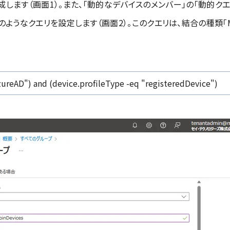
ices）を作成します（画面1）。また、「動的なデバイスのメンバー」の「動
なクエリを設定します（画面2）。このクエリは、結合の種類「Microsof
ureAD") and (device.profileType -eq "registeredDevice")