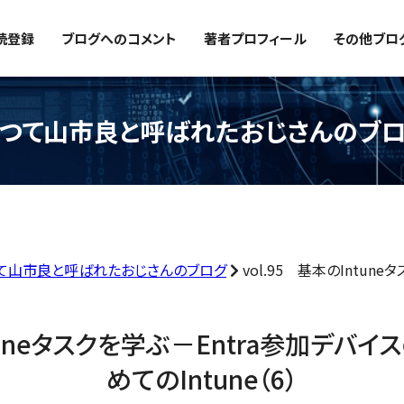
読登録
ブログへのコメント
著者プロフィール
その他ブロ
つて山市良と呼ばれたおじさんのブ
て山市良と呼ばれたおじさんのブログ
vol.95 基本のIntun
ntuneタスクを学ぶ－Entra参加デバ
めてのIntune（6）