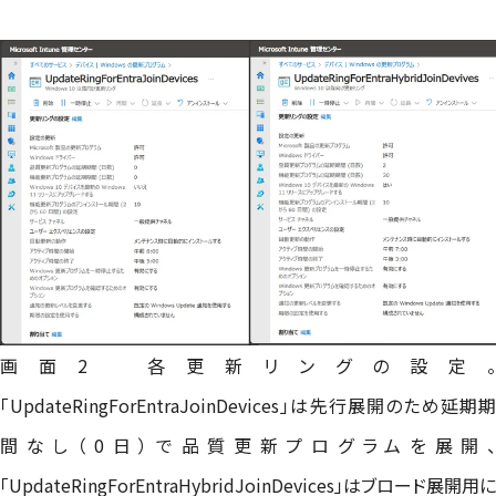
画面2 各更新リングの設定。
「UpdateRingForEntraJoinDevices」は先行展開のため延期期
間なし（0日）で品質更新プログラムを展開、
「UpdateRingForEntraHybridJoinDevices」はブロード展開用に