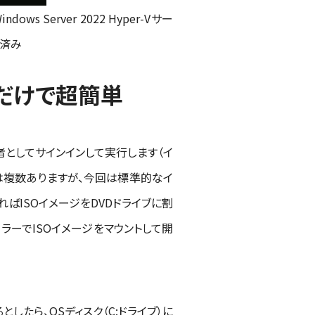
Server 2022 Hyper-Vサー
ール済み
だけで超簡単
理者としてサインインして実行します（イ
は複数ありますが、今回は標準的なイ
ればISOイメージをDVDドライブに割
ラーでISOイメージをマウントして開
したら、OSディスク（C:ドライブ）に