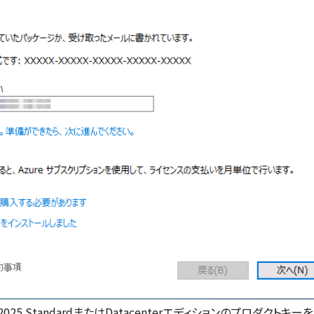
 2025 StandardまたはDatacenterエディションのプロダクトキ