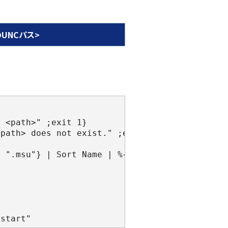
有のUNCパス>
r <path>" ;exit 1}
<path> does not exist." ;exit 1}
q ".msu"} | Sort Name | %{$_.FullName})
estart"