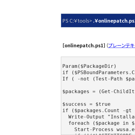
PS C:￥tools>
.￥onlinepatc
［onlinepatch.ps1］
（
プレーンテキ
Param($PackageDir)
if ($PSBoundParameters.C
If ( -not (Test-Path $pa
$packages = (Get-ChildIt
$success = $true
if ($packages.Count -gt 
  Write-Output "Installa
  foreach ($package in $
    Start-Process wusa.e