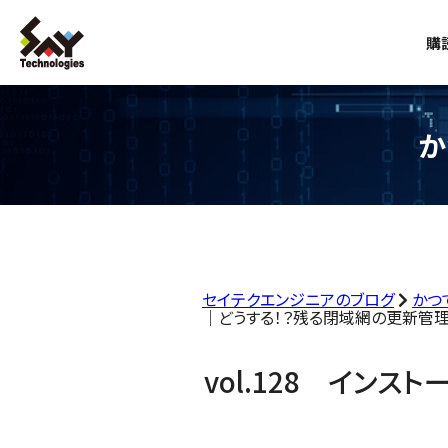
購
か
セイテクエンジニアのブログ
かつ
｜どうする！？残る閉域網の更新管理（
vol.128 イン