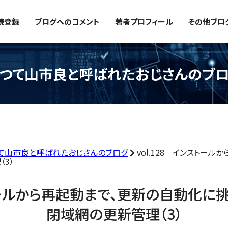
読登録
ブログへのコメント
著者プロフィール
その他ブロ
つて山市良と呼ばれたおじさんのブ
て山市良と呼ばれたおじさんのブログ
vol.128 インストー
3）
ストールから再起動まで、更新の自動化に
閉域網の更新管理（3）