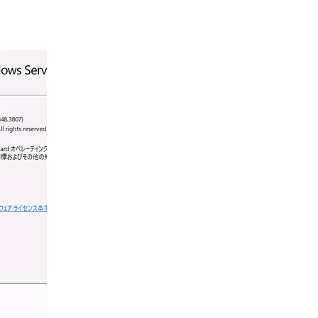
wsUpdate\Auto Update\RebootRequired") -or (Te