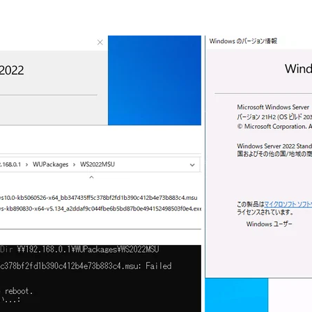
-eq 0)) {
(Get-Item $package).Name + ": Failed"   
(Get-Item $package).Name  + ": Success"
e
 installing updates."
All updates were successfully installed."
There are failed updates."
no updates (msu)."
TWARE\Microsoft\Windows\CurrentVersion\Windo
g reboot. Press Enter to initiate reboot."