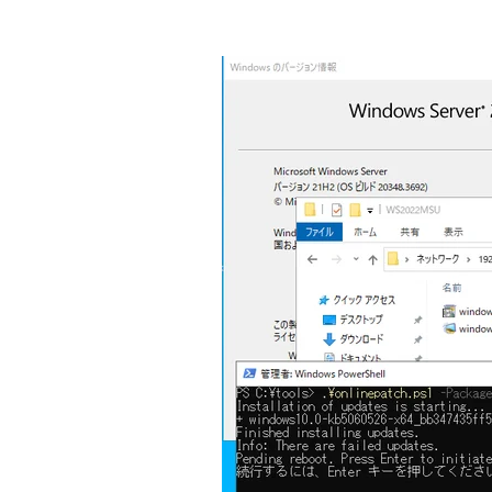
    if (!($LASTEXITCODE 
      $success = $false
      $package = "+ " + 
    } else {
      $package = "+ " + 
    }
    Write-Output $packag
  }
  Write-Output "Finished
  if ($success) {
    Write-Output "Info: 
  } else {
    Write-Output "Info: 
  }
} else {
  Write-Host "There are 
  #Pause
  exit 0
}
if ((Test-Path "HKLM:SOF
    Write-Output "Pendin
    #Pause