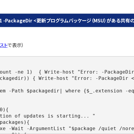
h.ps1 -PackageDir <更新プログラムパッケージ（MSU）がある共
スト
で表示）
ount -ne 1)  { Write-host "Error: -PackageDi
ckagedir)) { Write-host "Error: -PackageDir 
em -Path $packagedir| where {$_.extension -e
0){
tion of updates is starting... "
packages){
xe -Wait -ArgumentList "$package /quiet /nor