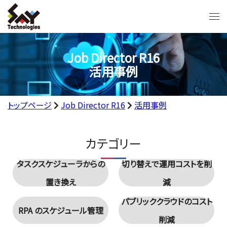
Job Director R16
活用事例
トップページ
Job Director R16
活用事例
カテゴリー
タスクスケジューラからの
切り替えで運用コストを削
置き換え
減
パブリッククラウドのコスト
RPA のスケジュール管理
削減