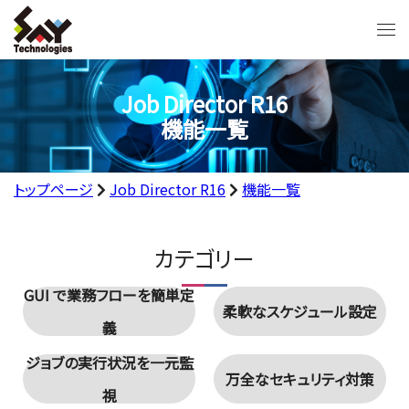
Job Director R16
機能一覧
トップページ
Job Director R16
機能一覧
カテゴリー
GUI で業務フローを簡単定
柔軟なスケジュール設定
義
ジョブの実行状況を一元監
万全なセキュリティ対策
視