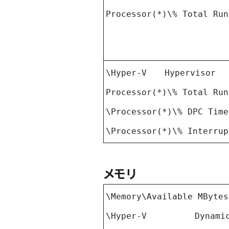
Processor(*)\% Total Run
\Hyper-V Hypervisor
Processor(*)\% Total Run
\Processor(*)\% DPC Time
\Processor(*)\% Interrup
メモリ
\Memory\Available MBytes
\Hyper-V Dyna