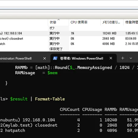
@{
_.Name
ProcessorCount
 $cpu
nd($_.MemoryAssigned / 1024 / 1024,0)
mem