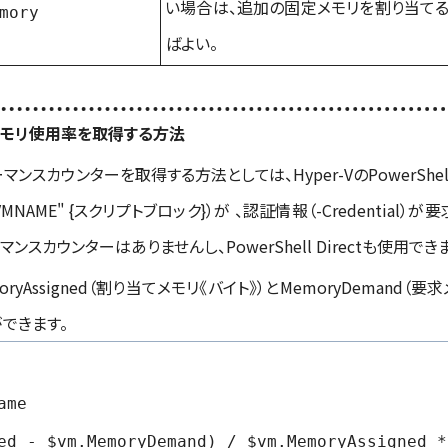
い場合は、追加の固定メモリを割り当てる
mory
ばよい。
）メモリ使用率を取得する方法
マンスカウンターを取得する方法としては、Hyper-VのPowerShel
 "VMNAME" {スクリプトブロック}）
が
、認証情報（-Credential
ォーマンスカウンターはありませんし、PowerShell Directも使用でき
oryAssigned（割り当てメモリ《バイト》）と
M
emoryDem
an
d（要求
できます。
ame
ed - $vm.MemoryDemand) / $vm.MemoryAssigned *