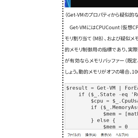
（Get-VMのプロパティから疑似
Get-VMにはCPUCount（仮
モリ割り当て（MB）、および疑似メ
的メモリ制御用の指標であり、実際
が有効ならメモリバッファー（既定、
しょう。動的メモリがオフの場合、
$result = Get-VM | ForE
if ($_.State -eq 'Ru
$cpu = $_.CpuUsa
if ($_.MemoryAssig
$mem = [math]::Roun
} else {
$mem = 0
}