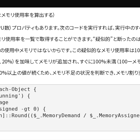
的なメモリ使用率を算出する）
想CPU数）プロパティもあります。次のコードを実行すれば、実行中のす
モリ使用率を一覧で取得することができます。“疑似的”と断ったのは、M
の使用中メモリではないからです。この疑似的なメモリ使用率は10
20%）を加味してメモリが追加され、すぐに100%未満（100ー
100%以上の値が続くため、メモリ不足の状況を判断でき、メモリ割
ach-Object {
nning') {
ge
ned -gt 0) {
d(($_.MemoryDemand / $_.MemoryAssigned