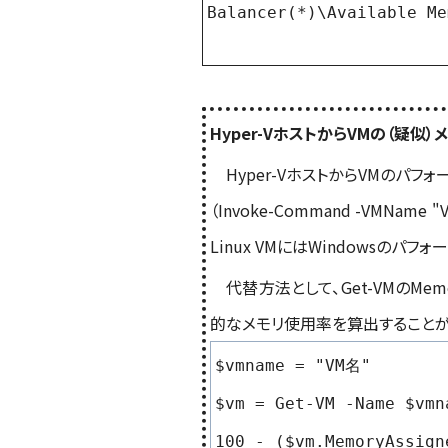
Balancer(*)\Available Me
Hyper-VホストからVMの（疑似
Hyper-VホストからVMのパフォー
（Invoke-Command -VMName
Linux VMにはWindowsのパフ
代替方法として、
G
e
t
-VM
のMem
的なメモリ使用率を算出することが
$vmname = "VM名"
$vm = Get-VM -Name $vmn
100 - ($vm.MemoryAssign