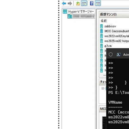
[PSCustomObject]
VMName = $
CPUCount = $_.
CPUUsage =
RAMMb = [math]::Rou
RAMUsage = $
}
}
}
$result | Format-Table