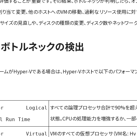
評価することが重要です。その結果、ボトルネックが判明したら、オ
割り当て変更、他のホストへのVMの移動、過剰なリソース使用に対
のサイズの見直しや、ディスクの種類の変更、ディスク数やネットワー
トのボトルネックの検出
がHyper-Vである場合は、Hyper-Vホストで以下のパフォー
すべての論理プロセッサ合計で90%を超
sor Logical
状態。CPUの処理能力を増強するか、一部
l Run Time
VMのすべての仮想プロセッサ（VM名: Hv 
sor Virtual